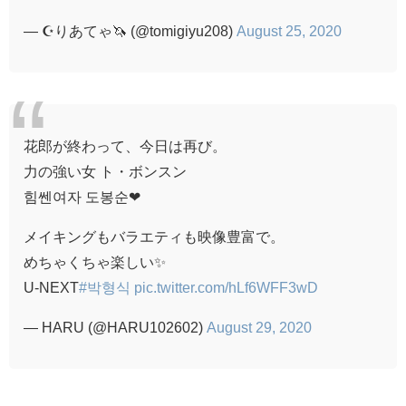
— ☪️りあてゃ🦄 (@tomigiyu208)
August 25, 2020
花郎が終わって、今日は再び。
力の強い女 ト・ボンスン
힘쎈여자 도봉순❤︎
メイキングもバラエティも映像豊富で。
めちゃくちゃ楽しい✨
U-NEXT
#박형식
pic.twitter.com/hLf6WFF3wD
— HARU (@HARU102602)
August 29, 2020